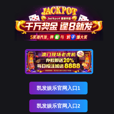
hjc黄金城
hjc
黄
产
金
品
解
城
服
决
客
关于我们
务
方
户
资
About us
案
案
讯
关
例
动
于
公司简介
开展历程
管理团队
荣誉资质
态
我
们
管理团队